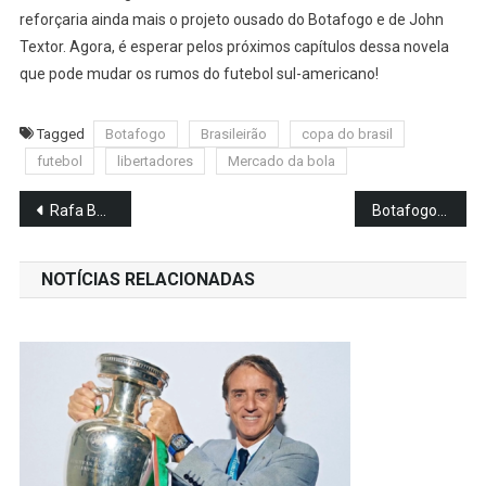
reforçaria ainda mais o projeto ousado do Botafogo e de John
Textor. Agora, é esperar pelos próximos capítulos dessa novela
que pode mudar os rumos do futebol sul-americano!
Tagged
Botafogo
Brasileirão
copa do brasil
futebol
libertadores
Mercado da bola
Navegação
Rafa Benítez, cheio de história e polêmicas, vira o favorito de Textor para comandar o Botafogo!
Botafogo x Fluminense: Clássico vale embalo na luta pelo G4 do Carioca
de
NOTÍCIAS RELACIONADAS
Post