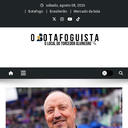
Skip
sábado, agosto 08, 2026
to
Botafogo
Brasileirão
Mercado da bola
content
O B O T A F O G U I S T A
O local do Torcedor Alvinegro