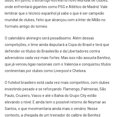
disso, em junho, o Botafogo estreia no novo Mundial de Clubes,
onde enfrentará gigantes como PSG e Atlético de Madrid. Vale
lembrar que o técnico espanhol já sabe o que é ser campeão
mundial de clubes, feito que alcançou com a Inter de Milão no
formato antigo do torneio.
O calendário alvinegro será pesadíssimo. Além dessas
competições, o time ainda disputará a Copa do Brasil e terá que
defender os títulos do Brasileirão e da Libertadores contra
adversários cada vez mais fortes. Mas isso não assusta Benítez,
que já venceu ligas nacionais com o Valencia e conquistou títulos
continentais por clubes como Liverpool e Chelsea.
O futebol brasileiro está cada vez mais competitivo, com clubes
investindo pesado e se reforçando. Flamengo, Palmeiras, São
Paulo, Cruzeiro, Vasco e até o Bahia do Grupo City estão
elevando o nível. E ainda tem o possível retorno de Neymar ao
Santos, o que movimentaria ainda mais o cenário. Nesse
contexto, a chegada de um treinador do calibre de Benítez