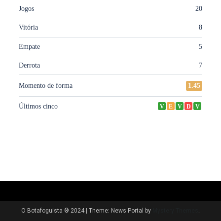
O Botafoguista ® 2024
|
Theme: News Portal by
Mystery Themes
.