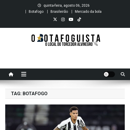
Skip
quinta-feira, agosto 06, 2026
to
Botafogo
Brasileirão
Mercado da bola
content
O B O T A F O G U I S T A
O local do Torcedor Alvinegro
TAG:
BOTAFOGO