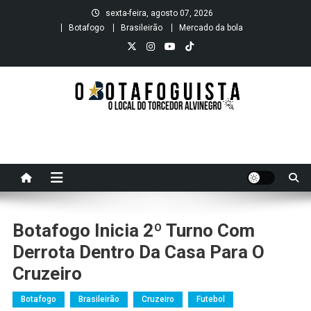
Skip
sexta-feira, agosto 07, 2026
to
Botafogo
Brasileirão
Mercado da bola
content
O B O T A F O G U I S T A
O local do Torcedor Alvinegro
Botafogo Inicia 2º Turno Com
Derrota Dentro Da Casa Para O
Cruzeiro
Botafogo
Brasileirão
Cruzeiro
Futebol