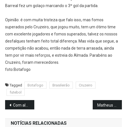
Barreal fez um golaço marcando o 3º gol da partida.
Opinião: é com muita tristeza que falo isso, mas fomos
superados pelo Cruzeiro, que jogou muito, tem um ótimo time
com excelente jogadores e fomos superados, talvez os nossos
desfalques tenham feito total diferença. Mas vida que segue, a
competição não acabou, então nada de terra arrasada, ainda
tem por vir mais reforços, e estreia do Almada. Parabéns ao
Cruzeiro, foram merecedores.
foto:Botafogo
Tagged
Botafogo
Brasileirão
Cruzeiro
futebol
Navegação
Com algumas mudanças no time, o Botafogo vai encarar o Cruzeiro pelo Brasileirão.
Matheus Martins chega ao Rio para se juntar ao Botafogo
de
NOTÍCIAS RELACIONADAS