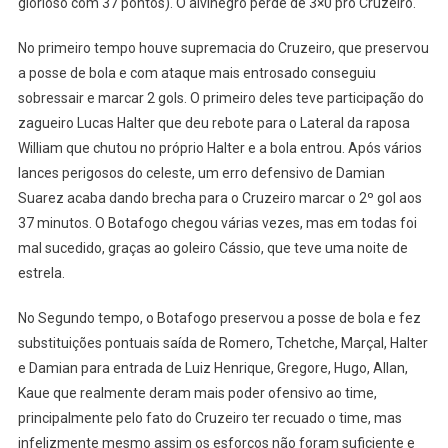
glorioso com 37 pontos). O alvinegro perde de 3×0 pro Cruzeiro.
No primeiro tempo houve supremacia do Cruzeiro, que preservou
a posse de bola e com ataque mais entrosado conseguiu
sobressair e marcar 2 gols. O primeiro deles teve participação do
zagueiro Lucas Halter que deu rebote para o Lateral da raposa
William que chutou no próprio Halter e a bola entrou. Após vários
lances perigosos do celeste, um erro defensivo de Damian
Suarez acaba dando brecha para o Cruzeiro marcar o 2º gol aos
37 minutos. O Botafogo chegou várias vezes, mas em todas foi
mal sucedido, graças ao goleiro Cássio, que teve uma noite de
estrela.
No Segundo tempo, o Botafogo preservou a posse de bola e fez
substituições pontuais saída de Romero, Tchetche, Marçal, Halter
e Damian para entrada de Luiz Henrique, Gregore, Hugo, Allan,
Kaue que realmente deram mais poder ofensivo ao time,
principalmente pelo fato do Cruzeiro ter recuado o time, mas
infelizmente mesmo assim os esforços não foram suficiente e