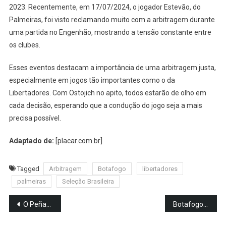
2023. Recentemente, em 17/07/2024, o jogador Estevão, do
Palmeiras, foi visto reclamando muito com a arbitragem durante
uma partida no Engenhão, mostrando a tensão constante entre
os clubes.
Esses eventos destacam a importância de uma arbitragem justa,
especialmente em jogos tão importantes como o da
Libertadores. Com Ostojich no apito, todos estarão de olho em
cada decisão, esperando que a condução do jogo seja a mais
precisa possível.
Adaptado de:
[placar.com.br]
Tagged
Arbitragem
Botafogo
libertadores
palmeiras
Seleção Brasileira
Navegação
O Peñarol achou o pedido alto demais, e a negociação pelo lateral do Botafogo deu uma emperrada.
Botafogo x Palmeiras: onde assistir, escalações e arbitragem
de