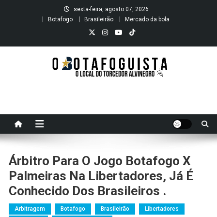
Skip
sexta-feira, agosto 07, 2026
to
Botafogo
Brasileirão
Mercado da bola
content
O B O T A F O G U I S T A
O local do Torcedor Alvinegro
Árbitro Para O Jogo Botafogo X
Palmeiras Na Libertadores, Já É
Conhecido Dos Brasileiros .
Arbitragem
Botafogo
Brasileirão
Libertadores