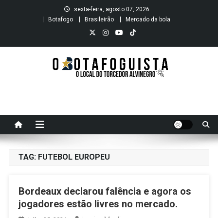
Skip
sexta-feira, agosto 07, 2026
to
Botafogo
Brasileirão
Mercado da bola
content
O B O T A F O G U I S T A
O local do Torcedor Alvinegro
TAG:
FUTEBOL EUROPEU
Bordeaux declarou falência e agora os
jogadores estão livres no mercado.