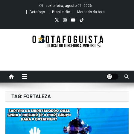
Skip
sexta-feira, agosto 07, 2026
to
Botafogo
Brasileirão
Mercado da bola
content
O B O T A F O G U I S T A
O local do Torcedor Alvinegro
TAG:
FORTALEZA