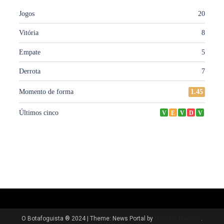
O Botafoguista ® 2024
|
Theme: News Portal by
Mystery Themes
.