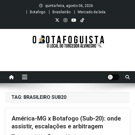
Skip
quinta-feira, agosto 06, 2026
to
Botafogo
Brasileirão
Mercado da bola
content
O B O T A F O G U I S T A
O local do Torcedor Alvinegro
TAG:
BRASILEIRO SUB20
América-MG x Botafogo (Sub-20): onde
assistir, escalações e arbitragem