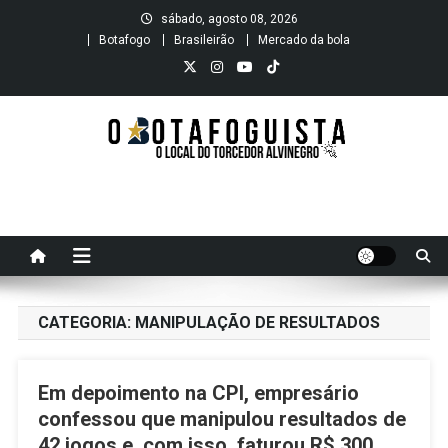
Skip
sábado, agosto 08, 2026
to
Botafogo
Brasileirão
Mercado da bola
content
O B O T A F O G U I S T A
O local do Torcedor Alvinegro
CATEGORIA:
MANIPULAÇÃO DE RESULTADOS
Em depoimento na CPI, empresário
confessou que manipulou resultados de
42 jogos e, com isso, faturou R$ 300