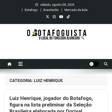
Skip
sábado, agosto 08, 2026
to
Botafogo
Brasileirão
Mercado da bola
content
O B O T A F O G U I S T A
O local do Torcedor Alvinegro
CATEGORIA:
LUIZ HENRIQUE
Luiz Henrique, jogador do Botafogo,
figura na lista preliminar da Seleção
Brasileira elaborada por Dorival.