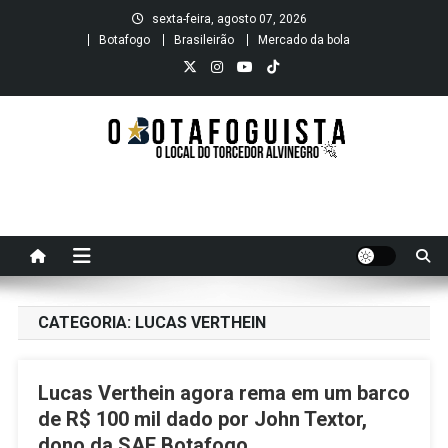
Skip
sexta-feira, agosto 07, 2026
to
Botafogo
Brasileirão
Mercado da bola
content
O B O T A F O G U I S T A
O local do Torcedor Alvinegro
CATEGORIA:
LUCAS VERTHEIN
Lucas Verthein agora rema em um barco
de R$ 100 mil dado por John Textor,
dono da SAF Botafogo.