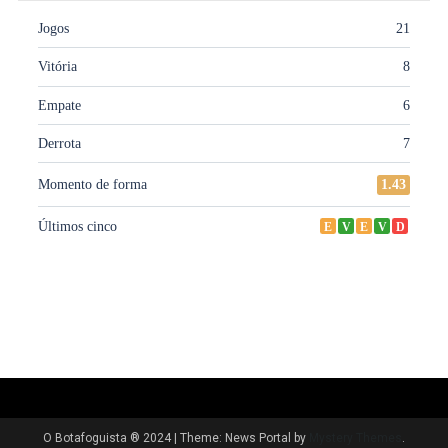
O Botafoguista ® 2024
|
Theme: News Portal by
Mystery Themes
.