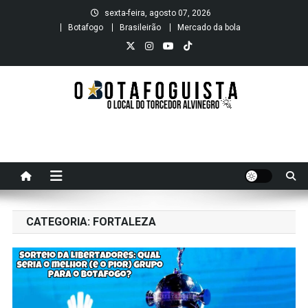
Skip
sexta-feira, agosto 07, 2026
to
Botafogo
Brasileirão
Mercado da bola
content
O B O T A F O G U I S T A
O local do Torcedor Alvinegro
CATEGORIA:
FORTALEZA